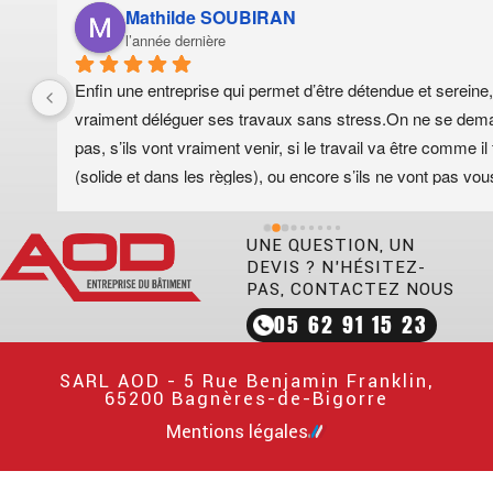
Mathilde SOUBIRAN
l’année dernière
Enfin une entreprise qui permet d’être détendue et sereine,
vraiment déléguer ses travaux sans stress.On ne se dema
pas, s’ils vont vraiment venir, si le travail va être comme il f
(solide et dans les règles), ou encore s’ils ne vont pas vous
laissé avec la moitié des finitions sur les bras ! Non ! Tout e
impeccable !Du début à la fin, il n’y a rien à redire :Devis ra
UNE QUESTION, UN
clair, détaillé,prix honnêtes,délais respectés,travail bien fait 
DEVIS ? N’HÉSITEZ-
très soigné,Chantier laissé propre.Concernant l’équipe, c’es
PAS, CONTACTEZ NOUS
cerise sur le gâteau !Les gérants, le secrétariat, les ouvrier
05 62 91 15 23
chef de chantier, ils sont tous gentils, doux, calmes, 
respectueux des personnes et des lieux, flexibles et surtou
SARL AOD - 5 Rue Benjamin Franklin,
65200 Bagnères-de-Bigorre
TRES COMPÉTENTS !Ils savent proposer des solutions e
s’adapter au fil du chantier, comprendre nos besoins, pense
Mentions légales
aux détails qu’on aurait oublié ou qu’on ne peut pas connaît
parce que ce n’est pas notre métier.Bref ! Pour ma part, ce