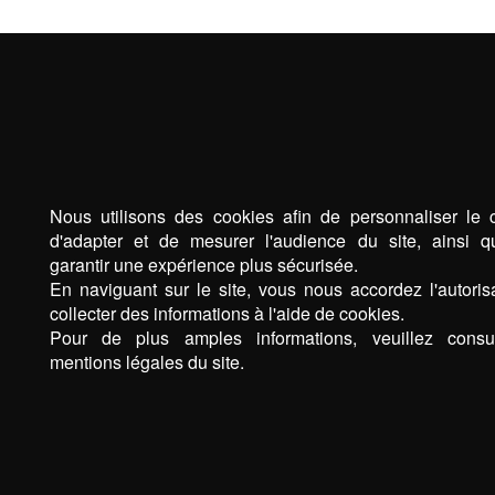
n’était pas mes premiers travaux de maçonnerie mais une 
première avec AOD, et je peux dire j’ai trouvé l’entreprise 
laquelle je retravaillerai pour mes prochains travaux et que 
recommande ++++.Les travaux chez moi : une ouverture p
un garage, une dalle carrossable, une ouverture de fenêtre, 
reprise des anciennes ouvertures, la création d’un escalier,
d’une terrasse, la reprise d’un autre escalier, et j’en oublie.. 
Nous utilisons des cookies afin de personnaliser le 
pour le printemps prochain les façades.
d'adapter et de mesurer l'audience du site, ainsi 
garantir une expérience plus sécurisée.
En naviguant sur le site, vous nous accordez l'autoris
collecter des informations à l'aide de cookies.
Pour de plus amples informations, veuillez consul
mentions légales du site.