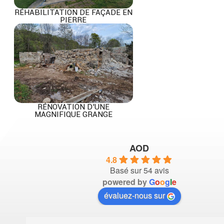
RÉHABILITATION DE FAÇADE EN
PIERRE
RÉNOVATION D’UNE
MAGNIFIQUE GRANGE
AOD
4.8
Basé sur 54 avis
powered by
G
o
o
g
l
e
évaluez-nous sur