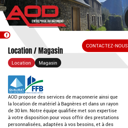
Aller
au
contenu
principal
CONTACTEZ-NOUS
Location / Magasin
Location
Magasin
AOD propose des services de maçonnerie ainsi que
la location de matériel à Bagnères et dans un rayon
de 30 km. Notre équipe qualifiée met son expertise
à votre disposition pour vous offrir des prestations
personnalisées, adaptées à vos besoins, et à des